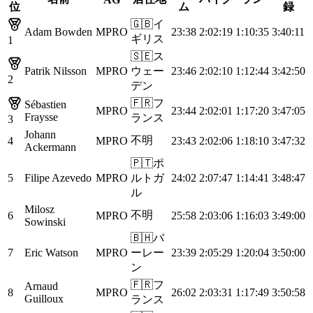
位
ム
録
🇬🇧
イ
Adam Bowden
MPRO
23:38
2:02:19
1:10:35
3:40:11
ギリス
1
🇸🇪
ス
Patrik Nilsson
MPRO
ウェー
23:46
2:02:10
1:12:44
3:42:50
2
デン
🇫🇷
フ
Sébastien
MPRO
23:44
2:02:01
1:17:20
3:47:05
Fraysse
ランス
3
Johann
不明
4
MPRO
23:43
2:02:06
1:18:10
3:47:32
Ackermann
🇵🇹
ポ
5
Filipe Azevedo
MPRO
ルトガ
24:02
2:07:47
1:14:41
3:48:47
ル
Milosz
不明
6
MPRO
25:58
2:03:06
1:16:03
3:49:00
Sowinski
🇧🇭
バ
7
Eric Watson
MPRO
ーレー
23:39
2:05:29
1:20:04
3:50:00
ン
🇫🇷
フ
Arnaud
8
MPRO
26:02
2:03:31
1:17:49
3:50:58
Guilloux
ランス