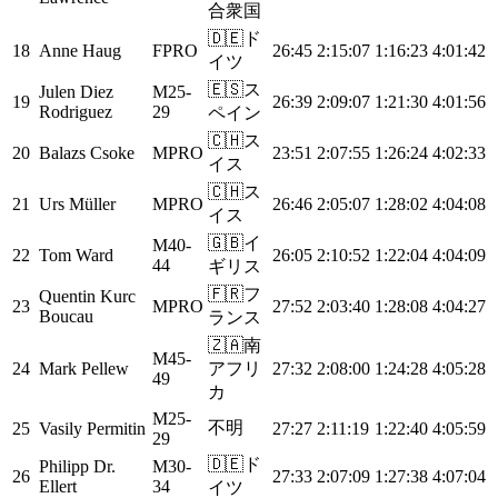
合衆国
🇩🇪
ド
18
Anne Haug
FPRO
26:45
2:15:07
1:16:23
4:01:42
イツ
🇪🇸
ス
Julen Diez
M25-
19
26:39
2:09:07
1:21:30
4:01:56
Rodriguez
29
ペイン
🇨🇭
ス
20
Balazs Csoke
MPRO
23:51
2:07:55
1:26:24
4:02:33
イス
🇨🇭
ス
21
Urs Müller
MPRO
26:46
2:05:07
1:28:02
4:04:08
イス
🇬🇧
イ
M40-
22
Tom Ward
26:05
2:10:52
1:22:04
4:04:09
44
ギリス
🇫🇷
フ
Quentin Kurc
23
MPRO
27:52
2:03:40
1:28:08
4:04:27
Boucau
ランス
🇿🇦
南
M45-
24
Mark Pellew
アフリ
27:32
2:08:00
1:24:28
4:05:28
49
カ
M25-
不明
25
Vasily Permitin
27:27
2:11:19
1:22:40
4:05:59
29
🇩🇪
ド
Philipp Dr.
M30-
26
27:33
2:07:09
1:27:38
4:07:04
Ellert
34
イツ