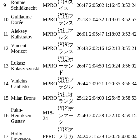
🇨🇭
ス
Ronnie
9
MPRO
26:47
2:05:02
1:16:45
3:52:24
Schildknecht
イス
🇫🇷
フ
Guillaume
10
MPRO
25:18
2:04:32
1:19:01
3:52:57
Dorée
ランス
🇲🇹
マ
Aleksey
11
MPRO
26:01
2:05:47
1:18:03
3:53:42
Kalistratov
ルタ
🇫🇷
フ
Vincent
12
MPRO
26:43
2:02:16
1:22:13
3:55:21
Morizot
ランス
🇵🇱
ポ
Lukasz
13
MPRO
ーラン
26:47
2:04:59
1:20:24
3:56:02
Kalaszczynski
ド
🇧🇷
ブ
Vinicius
14
MPRO
26:44
2:09:21
1:20:35
3:56:34
Canhedo
ラジル
🇳🇱
オ
15
Milan Brons
MPRO
25:12
2:04:00
1:25:45
3:58:53
ランダ
🇩🇰
デ
Palm-
M18-
16
Henriksen
ンマー
25:40
2:07:28
1:22:10
3:59:15
24
Gustav
ク
🇺🇸
ア
Holly
17
FPRO
メリカ
24:24
2:15:29
1:20:26
4:00:04
Lawrence