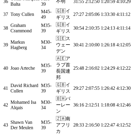
不明
36
31:55
2:12:50
1:20:59
4:10:29
Balta
39
🇬🇧
イ
M45-
37
Tony Cullen
27:27
2:05:06
1:33:30
4:11:12
49
ギリス
🇬🇧
イ
Graham
M35-
38
30:54
2:10:35
1:24:13
4:11:14
Crammond
39
ギリス
🇸🇪
ス
Markus
M30-
39
ウェー
30:41
2:10:00
1:26:18
4:12:05
Hagberg
34
デン
🇦🇪
ア
ラブ首
M35-
40
Joao Arteche
25:48
2:16:02
1:24:29
4:12:22
39
長国連
邦
🇬🇧
イ
David Richard
M35-
41
29:27
2:07:55
1:26:42
4:12:30
Cullen
39
ギリス
🇧🇭
バ
Mohamed Isa
M30-
42
ーレー
36:16
2:12:51
1:18:08
4:12:46
Alqais
34
ン
🇿🇦
南
Shawn Van
M35-
43
アフリ
28:33
2:16:50
1:22:47
4:12:52
Der Meulen
39
カ