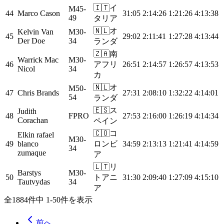
🇮🇹
イ
M45-
44
Marco Cason
31:05
2:14:26
1:21:26
4:13:38
49
タリア
🇳🇱
オ
Kelvin Van
M30-
45
29:02
2:11:41
1:27:28
4:13:44
Der Doe
34
ランダ
🇿🇦
南
Warrick Mac
M30-
46
アフリ
26:51
2:14:57
1:26:57
4:13:53
Nicol
34
カ
🇳🇱
オ
M50-
47
Chris Brands
27:31
2:08:10
1:32:22
4:14:01
54
ランダ
🇪🇸
ス
Judith
48
FPRO
27:53
2:16:00
1:26:19
4:14:34
Corachan
ペイン
🇨🇴
コ
Elkin rafael
M30-
49
blanco
ロンビ
34:59
2:13:13
1:21:41
4:14:59
34
zumaque
ア
🇱🇹
リ
Barstys
M30-
50
トアニ
31:30
2:09:40
1:27:09
4:15:10
Tautvydas
34
ア
全1884件中 1-50件を表示
前へ