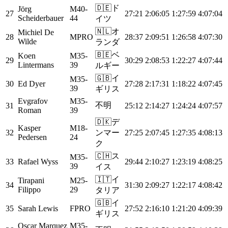
🇩🇪
ド
Jörg
M40-
27
27:21
2:06:05
1:27:59
4:07:04
Scheiderbauer
44
イツ
🇳🇱
オ
Michiel De
28
MPRO
28:37
2:09:51
1:26:58
4:07:30
Wilde
ランダ
🇧🇪
ベ
Koen
M35-
29
30:29
2:08:53
1:22:27
4:07:44
Lintermans
39
ルギー
🇬🇧
イ
M35-
30
Ed Dyer
27:28
2:17:31
1:18:22
4:07:45
39
ギリス
Evgrafov
M35-
不明
31
25:12
2:14:27
1:24:24
4:07:57
Roman
39
🇩🇰
デ
Kasper
M18-
32
ンマー
27:25
2:07:45
1:27:35
4:08:13
Pedersen
24
ク
🇨🇭
ス
M35-
33
Rafael Wyss
29:44
2:10:27
1:23:19
4:08:25
39
イス
🇮🇹
イ
Tirapani
M25-
34
31:30
2:09:27
1:22:17
4:08:42
Filippo
29
タリア
🇬🇧
イ
35
Sarah Lewis
FPRO
27:52
2:16:10
1:21:20
4:09:39
ギリス
Oscar Marquez
M35-