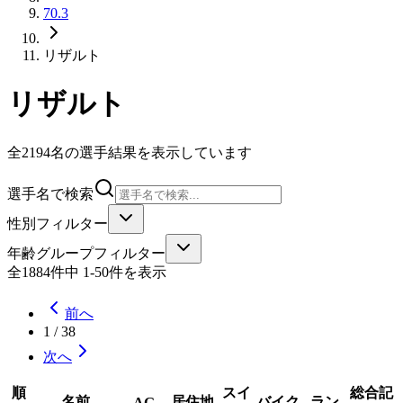
70.3
リザルト
リザルト
全2194名の選手結果を表示しています
選手名で検索
性別フィルター
年齢グループフィルター
全1884件中 1-50件を表示
前へ
1
/
38
次へ
順
スイ
総合記
名前
居住地
バイク
ラン
AG