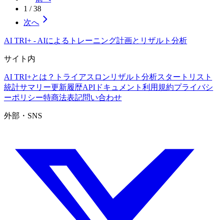
1
/
38
次へ
AI TRI+
-
AIによるトレーニング計画とリザルト分析
サイト内
AI TRI+とは？
トライアスロンリザルト分析
スタートリスト
統計サマリー
更新履歴
APIドキュメント
利用規約
プライバシ
ーポリシー
特商法表記
問い合わせ
外部・SNS