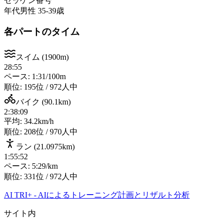
ゼッケン番号
年代
男性 35-39歳
各パートのタイム
スイム
(
1900m
)
28:55
ペース: 1:31/100m
順位:
195位 / 972人中
バイク
(
90.1km
)
2:38:09
平均: 34.2km/h
順位:
208位 / 970人中
ラン
(
21.0975km
)
1:55:52
ペース: 5:29/km
順位:
331位 / 972人中
AI TRI+
-
AIによるトレーニング計画とリザルト分析
サイト内