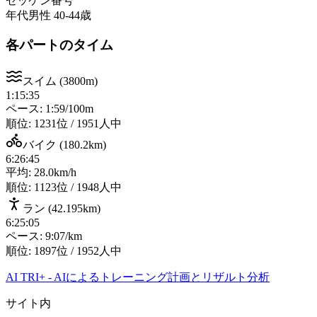
ゼッケン番号
年代
男性 40-44歳
各パートのタイム
スイム
(
3800m
)
1:15:35
ペース: 1:59/100m
順位:
1231位 / 1951人中
バイク
(
180.2km
)
6:26:45
平均: 28.0km/h
順位:
1123位 / 1948人中
ラン
(
42.195km
)
6:25:05
ペース: 9:07/km
順位:
1897位 / 1952人中
AI TRI+
-
AIによるトレーニング計画とリザルト分析
サイト内