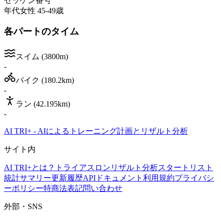
ゼッケン番号
年代
女性 45-49歳
各パートのタイム
スイム
(
3800m
)
-
バイク
(
180.2km
)
-
ラン
(
42.195km
)
-
AI TRI+
-
AIによるトレーニング計画とリザルト分析
サイト内
AI TRI+とは？
トライアスロンリザルト分析
スタートリスト
統計サマリー
更新履歴
APIドキュメント
利用規約
プライバシ
ーポリシー
特商法表記
問い合わせ
外部・SNS