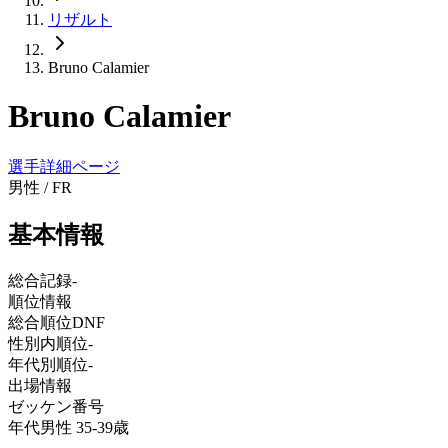
リザルト
Bruno Calamier
Bruno Calamier
選手詳細ページ
男性
/
FR
基本情報
総合記録
-
順位情報
総合順位
DNF
性別内順位
-
年代別順位
-
出場情報
ゼッケン番号
年代
男性 35-39歳