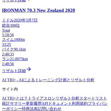
リザルト詳細
IRONMAN 70.3 New Zealand
2020
ミドル
2020年3月7日
総合
308
位
Total
5:18:56
スイム
1900m
33:25
バイク
90.1km
2:48:33
ラン
21.0975km
1:48:56
リザルト詳細
AI TRI+
-
AIによるトレーニング計画とリザルト分析
サイト内
AI TRI+とは？
トライアスロンリザルト分析
スタートリスト
統計サマリー
更新履歴
APIドキュメント
利用規約
プライバシ
ーポリシー
特商法表記
問い合わせ