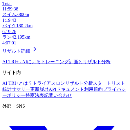
Total
11:59:38
スイム
3800m
1:19:43
バイク
180.2km
6:19:26
ラン
42.195km
4:07:01
リザルト詳細
AI TRI+
-
AIによるトレーニング計画とリザルト分析
サイト内
AI TRI+とは？
トライアスロンリザルト分析
スタートリスト
統計サマリー
更新履歴
APIドキュメント
利用規約
プライバシ
ーポリシー
特商法表記
問い合わせ
外部・SNS