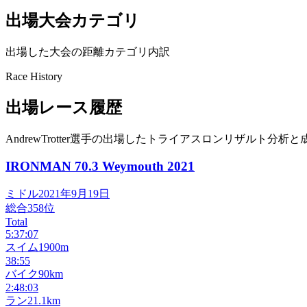
出場大会カテゴリ
出場した大会の距離カテゴリ内訳
Race History
出場レース履歴
AndrewTrotter選手の出場したトライアスロンリザルト分析と
IRONMAN 70.3 Weymouth
2021
ミドル
2021年9月19日
総合
358
位
Total
5:37:07
スイム
1900m
38:55
バイク
90km
2:48:03
ラン
21.1km