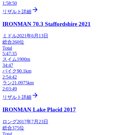
1:58:50
リザルト詳細
IRONMAN 70.3 Staffordshire
2021
ミドル
2021年6月13日
総合
260
位
Total
5:47:35
スイム
1900m
34:47
バイク
90.1km
2:54:42
ラン
21.0975km
2:03:49
リザルト詳細
IRONMAN Lake Placid
2017
ロング
2017年7月23日
総合
375
位
Total