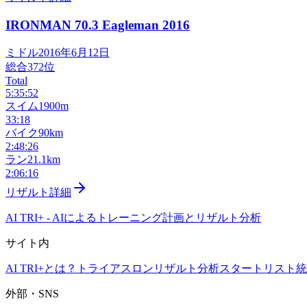
IRONMAN 70.3 Eagleman
2016
ミドル
2016年6月12日
総合
372
位
Total
5:35:52
スイム
1900m
33:18
バイク
90km
2:48:26
ラン
21.1km
2:06:16
リザルト詳細
AI TRI+
-
AIによるトレーニング計画とリザルト分析
サイト内
AI TRI+とは？
トライアスロンリザルト分析
スタートリスト
統
外部・SNS