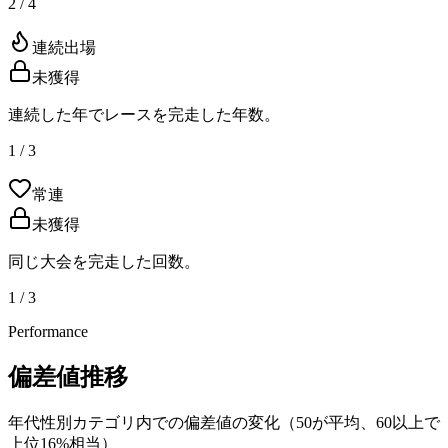
2 / 4
連続出場
未獲得
連続した年でレースを完走した年数。
1 / 3
常連
未獲得
同じ大会を完走した回数。
1 / 3
Performance
偏差値推移
年代性別カテゴリ内での偏差値の変化（50が平均、60以上で
上位16%相当）