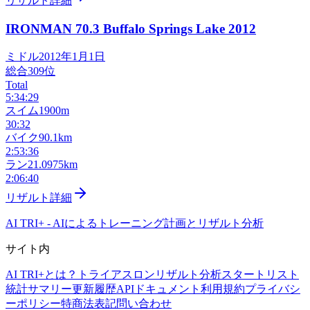
リザルト詳細
IRONMAN 70.3 Buffalo Springs Lake
2012
ミドル
2012年1月1日
総合
309
位
Total
5:34:29
スイム
1900m
30:32
バイク
90.1km
2:53:36
ラン
21.0975km
2:06:40
リザルト詳細
AI TRI+
-
AIによるトレーニング計画とリザルト分析
サイト内
AI TRI+とは？
トライアスロンリザルト分析
スタートリスト
統計サマリー
更新履歴
APIドキュメント
利用規約
プライバシ
ーポリシー
特商法表記
問い合わせ