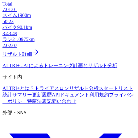
Total
7:01:01
スイム
1900m
50:23
バイク
90.1km
3:43:49
ラン
21.0975km
2:02:07
リザルト詳細
AI TRI+
-
AIによるトレーニング計画とリザルト分析
サイト内
AI TRI+とは？
トライアスロンリザルト分析
スタートリスト
統計サマリー
更新履歴
APIドキュメント
利用規約
プライバシ
ーポリシー
特商法表記
問い合わせ
外部・SNS