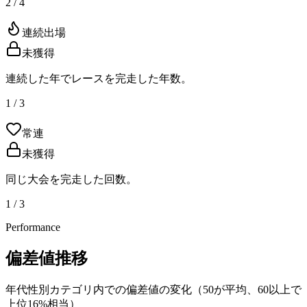
2 / 4
連続出場
未獲得
連続した年でレースを完走した年数。
1 / 3
常連
未獲得
同じ大会を完走した回数。
1 / 3
Performance
偏差値推移
年代性別カテゴリ内での偏差値の変化（50が平均、60以上で
上位16%相当）