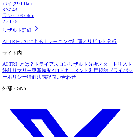
バイク
90.1km
3:37:43
ラン
21.0975km
2:20:26
リザルト詳細
AI TRI+
-
AIによるトレーニング計画とリザルト分析
サイト内
AI TRI+とは？
トライアスロンリザルト分析
スタートリスト
統計サマリー
更新履歴
APIドキュメント
利用規約
プライバシ
ーポリシー
特商法表記
問い合わせ
外部・SNS