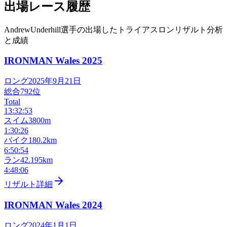
出場レース履歴
AndrewUnderhill選手の出場したトライアスロンリザルト分析
と成績
IRONMAN Wales
2025
ロング
2025年9月21日
総合
792
位
Total
13:32:53
スイム
3800m
1:30:26
バイク
180.2km
6:50:54
ラン
42.195km
4:48:06
リザルト詳細
IRONMAN Wales
2024
ロング
2024年1月1日