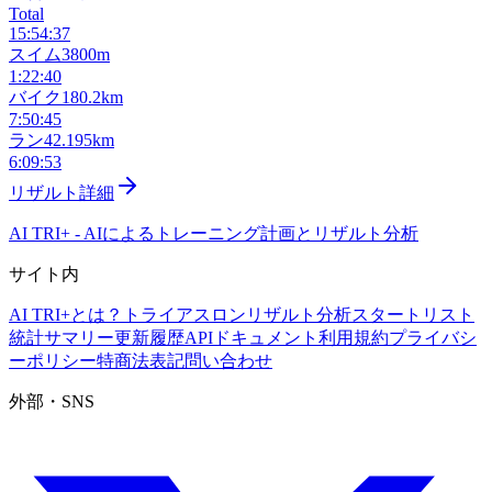
Total
15:54:37
スイム
3800m
1:22:40
バイク
180.2km
7:50:45
ラン
42.195km
6:09:53
リザルト詳細
AI TRI+
-
AIによるトレーニング計画とリザルト分析
サイト内
AI TRI+とは？
トライアスロンリザルト分析
スタートリスト
統計サマリー
更新履歴
APIドキュメント
利用規約
プライバシ
ーポリシー
特商法表記
問い合わせ
外部・SNS