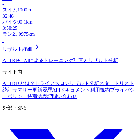
-
スイム
1900m
32:48
バイク
90.1km
3:58:25
ラン
21.0975km
-
リザルト詳細
AI TRI+
-
AIによるトレーニング計画とリザルト分析
サイト内
AI TRI+とは？
トライアスロンリザルト分析
スタートリスト
統計サマリー
更新履歴
APIドキュメント
利用規約
プライバシ
ーポリシー
特商法表記
問い合わせ
外部・SNS