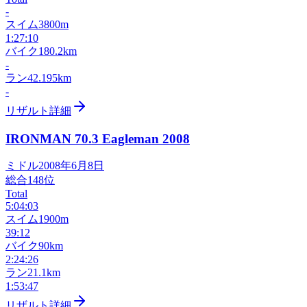
-
スイム
3800m
1:27:10
バイク
180.2km
-
ラン
42.195km
-
リザルト詳細
IRONMAN 70.3 Eagleman
2008
ミドル
2008年6月8日
総合
148
位
Total
5:04:03
スイム
1900m
39:12
バイク
90km
2:24:26
ラン
21.1km
1:53:47
リザルト詳細