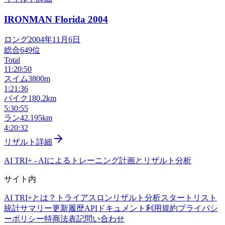
IRONMAN Florida
2004
ロング
2004年11月6日
総合
649
位
Total
11:20:50
スイム
3800m
1:21:36
バイク
180.2km
5:30:55
ラン
42.195km
4:20:32
リザルト詳細
AI TRI+
-
AIによるトレーニング計画とリザルト分析
サイト内
AI TRI+とは？
トライアスロンリザルト分析
スタートリスト
統計サマリー
更新履歴
APIドキュメント
利用規約
プライバシ
ーポリシー
特商法表記
問い合わせ