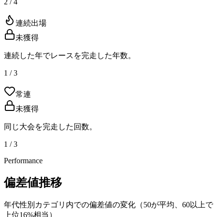
2 / 4
連続出場
未獲得
連続した年でレースを完走した年数。
1 / 3
常連
未獲得
同じ大会を完走した回数。
1 / 3
Performance
偏差値推移
年代性別カテゴリ内での偏差値の変化（50が平均、60以上で
上位16%相当）