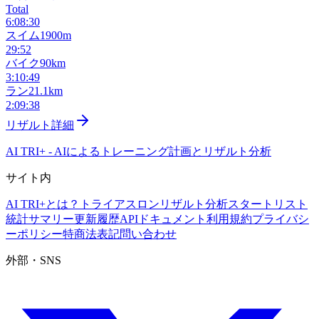
Total
6:08:30
スイム
1900m
29:52
バイク
90km
3:10:49
ラン
21.1km
2:09:38
リザルト詳細
AI TRI+
-
AIによるトレーニング計画とリザルト分析
サイト内
AI TRI+とは？
トライアスロンリザルト分析
スタートリスト
統計サマリー
更新履歴
APIドキュメント
利用規約
プライバシ
ーポリシー
特商法表記
問い合わせ
外部・SNS