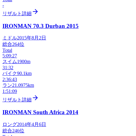
-
リザルト詳細
IRONMAN 70.3 Durban
2015
ミドル
2015年8月2日
総合
264
位
Total
5:09:27
スイム
1900m
31:32
バイク
90.1km
2:36:43
ラン
21.0975km
1:51:09
リザルト詳細
IRONMAN South Africa
2014
ロング
2014年4月6日
総合
246
位