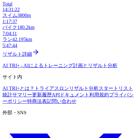
Total
14:31:22
スイム
3800m
1:17:37
バイク
180.2km
7:04:11
ラン
42.195km
5:47:44
リザルト詳細
AI TRI+
-
AIによるトレーニング計画とリザルト分析
サイト内
AI TRI+とは？
トライアスロンリザルト分析
スタートリスト
統計サマリー
更新履歴
APIドキュメント
利用規約
プライバシ
ーポリシー
特商法表記
問い合わせ
外部・SNS