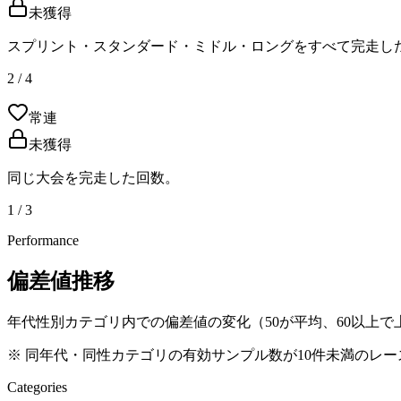
未獲得
スプリント・スタンダード・ミドル・ロングをすべて完走し
2 / 4
常連
未獲得
同じ大会を完走した回数。
1 / 3
Performance
偏差値推移
年代性別カテゴリ内での偏差値の変化（50が平均、60以上で上
※ 同年代・同性カテゴリの有効サンプル数が10件未満のレ
Categories