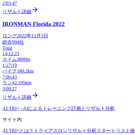
2:03:47
リザルト詳細
IRONMAN Florida
2022
ロング
2022年11月5日
総合
994
位
Total
14:12:23
スイム
3800m
1:27:19
バイク
180.2km
7:06:43
ラン
42.195km
5:09:27
リザルト詳細
AI TRI+
-
AIによるトレーニング計画とリザルト分析
サイト内
AI TRI+とは？
トライアスロンリザルト分析
スタートリスト
統