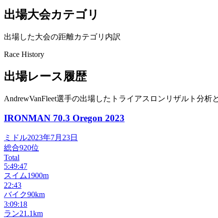
出場大会カテゴリ
出場した大会の距離カテゴリ内訳
Race History
出場レース履歴
AndrewVanFleet選手の出場したトライアスロンリザルト分析
IRONMAN 70.3 Oregon
2023
ミドル
2023年7月23日
総合
920
位
Total
5:49:47
スイム
1900m
22:43
バイク
90km
3:09:18
ラン
21.1km