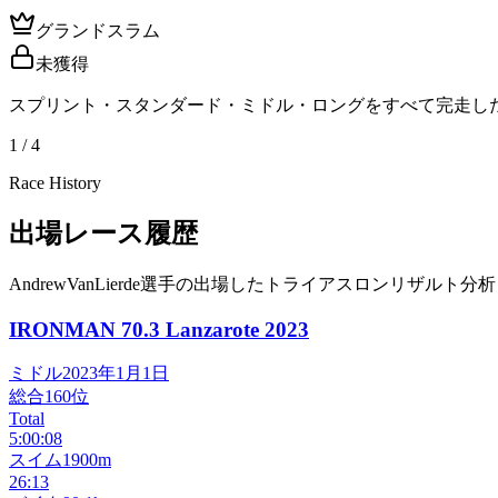
グランドスラム
未獲得
スプリント・スタンダード・ミドル・ロングをすべて完走し
1 / 4
Race History
出場レース履歴
AndrewVanLierde選手の出場したトライアスロンリザルト分
IRONMAN 70.3 Lanzarote
2023
ミドル
2023年1月1日
総合
160
位
Total
5:00:08
スイム
1900m
26:13