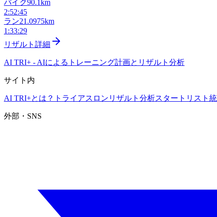
バイク
90.1km
2:52:45
ラン
21.0975km
1:33:29
リザルト詳細
AI TRI+
-
AIによるトレーニング計画とリザルト分析
サイト内
AI TRI+とは？
トライアスロンリザルト分析
スタートリスト
統
外部・SNS