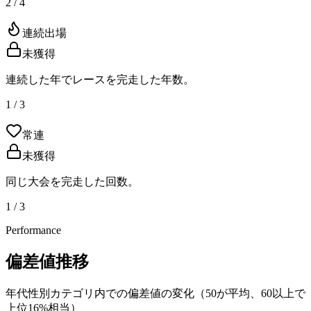
2 / 4
連続出場
未獲得
連続した年でレースを完走した年数。
1 / 3
常連
未獲得
同じ大会を完走した回数。
1 / 3
Performance
偏差値推移
年代性別カテゴリ内での偏差値の変化（50が平均、60以上で
上位16%相当）