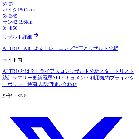
57:07
バイク
180.2km
5:40:45
ラン
42.195km
3:44:50
リザルト詳細
AI TRI+
-
AIによるトレーニング計画とリザルト分析
サイト内
AI TRI+とは？
トライアスロンリザルト分析
スタートリスト
統計サマリー
更新履歴
APIドキュメント
利用規約
プライバシ
ーポリシー
特商法表記
問い合わせ
外部・SNS