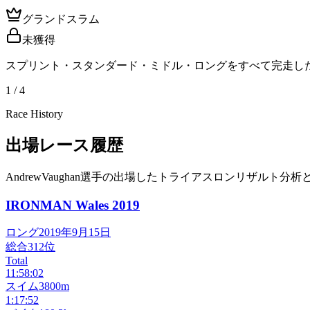
グランドスラム
未獲得
スプリント・スタンダード・ミドル・ロングをすべて完走し
1 / 4
Race History
出場レース履歴
AndrewVaughan選手の出場したトライアスロンリザルト分析
IRONMAN Wales
2019
ロング
2019年9月15日
総合
312
位
Total
11:58:02
スイム
3800m
1:17:52