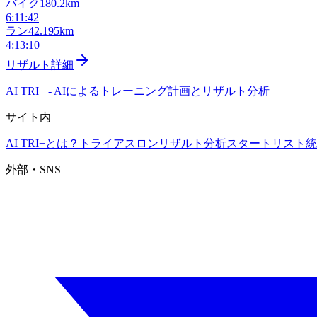
バイク
180.2km
6:11:42
ラン
42.195km
4:13:10
リザルト詳細
AI TRI+
-
AIによるトレーニング計画とリザルト分析
サイト内
AI TRI+とは？
トライアスロンリザルト分析
スタートリスト
統
外部・SNS