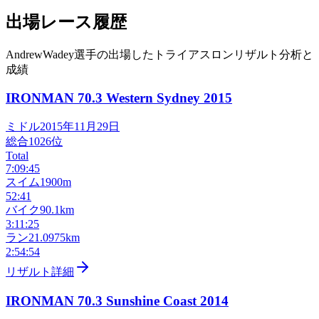
出場レース履歴
AndrewWadey選手の出場したトライアスロンリザルト分析と
成績
IRONMAN 70.3 Western Sydney
2015
ミドル
2015年11月29日
総合
1026
位
Total
7:09:45
スイム
1900m
52:41
バイク
90.1km
3:11:25
ラン
21.0975km
2:54:54
リザルト詳細
IRONMAN 70.3 Sunshine Coast
2014