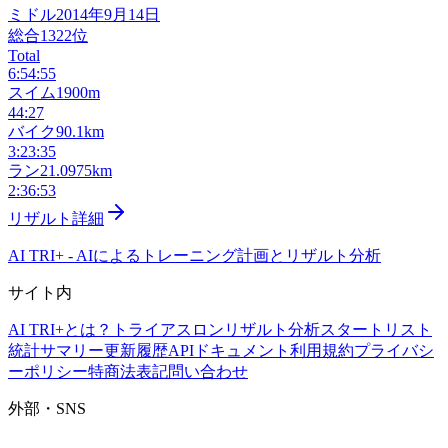
ミドル
2014年9月14日
総合
1322
位
Total
6:54:55
スイム
1900m
44:27
バイク
90.1km
3:23:35
ラン
21.0975km
2:36:53
リザルト詳細
AI TRI+
-
AIによるトレーニング計画とリザルト分析
サイト内
AI TRI+とは？
トライアスロンリザルト分析
スタートリスト
統計サマリー
更新履歴
APIドキュメント
利用規約
プライバシ
ーポリシー
特商法表記
問い合わせ
外部・SNS