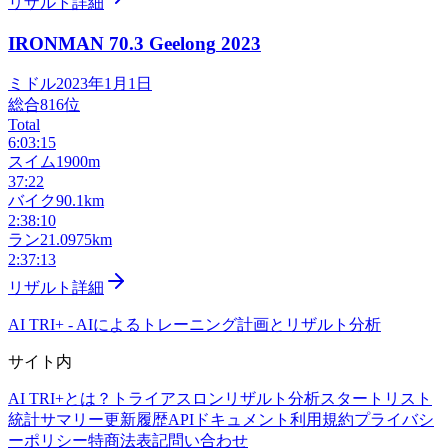
リザルト詳細
IRONMAN 70.3 Geelong
2023
ミドル
2023年1月1日
総合
816
位
Total
6:03:15
スイム
1900m
37:22
バイク
90.1km
2:38:10
ラン
21.0975km
2:37:13
リザルト詳細
AI TRI+
-
AIによるトレーニング計画とリザルト分析
サイト内
AI TRI+とは？
トライアスロンリザルト分析
スタートリスト
統計サマリー
更新履歴
APIドキュメント
利用規約
プライバシ
ーポリシー
特商法表記
問い合わせ