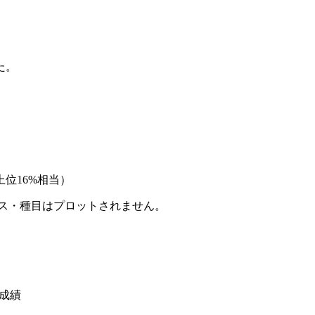
た。
位16%相当）
ース・種目はプロットされません。
と成績