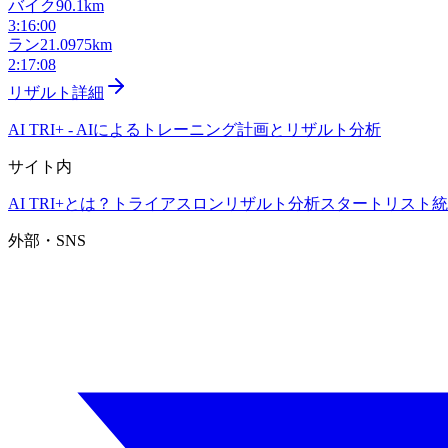
バイク
90.1km
3:16:00
ラン
21.0975km
2:17:08
リザルト詳細
AI TRI+
-
AIによるトレーニング計画とリザルト分析
サイト内
AI TRI+とは？
トライアスロンリザルト分析
スタートリスト
統
外部・SNS