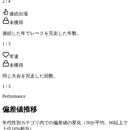
2 / 4
連続出場
未獲得
連続した年でレースを完走した年数。
1 / 3
常連
未獲得
同じ大会を完走した回数。
1 / 3
Performance
偏差値推移
年代性別カテゴリ内での偏差値の変化（50が平均、60以上で
上位16%相当）