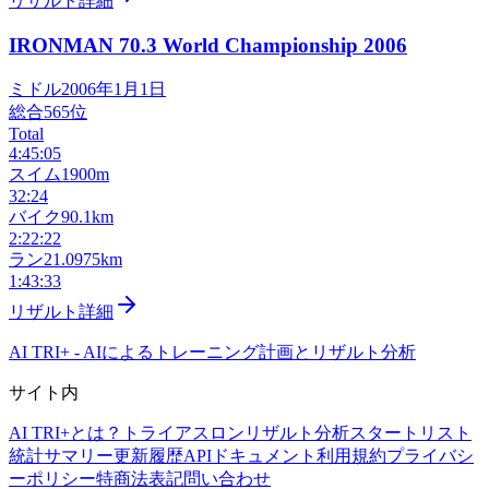
リザルト詳細
IRONMAN 70.3 World Championship
2006
ミドル
2006年1月1日
総合
565
位
Total
4:45:05
スイム
1900m
32:24
バイク
90.1km
2:22:22
ラン
21.0975km
1:43:33
リザルト詳細
AI TRI+
-
AIによるトレーニング計画とリザルト分析
サイト内
AI TRI+とは？
トライアスロンリザルト分析
スタートリスト
統計サマリー
更新履歴
APIドキュメント
利用規約
プライバシ
ーポリシー
特商法表記
問い合わせ