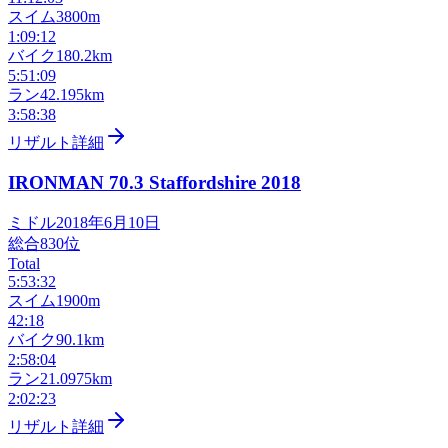
スイム
3800m
1:09:12
バイク
180.2km
5:51:09
ラン
42.195km
3:58:38
リザルト詳細
IRONMAN 70.3 Staffordshire
2018
ミドル
2018年6月10日
総合
830
位
Total
5:53:32
スイム
1900m
42:18
バイク
90.1km
2:58:04
ラン
21.0975km
2:02:23
リザルト詳細