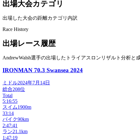
出場大会カテゴリ
出場した大会の距離カテゴリ内訳
Race History
出場レース履歴
AndrewWalsh選手の出場したトライアスロンリザルト分析と
IRONMAN 70.3 Swansea
2024
ミドル
2024年7月14日
総合
208
位
Total
5:16:55
スイム
1900m
33:14
バイク
90km
2:47:41
ラン
21.1km
1:47:19