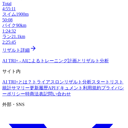
Total
4:55:11
スイム
1900m
50:08
バイク
90km
1:24:32
ラン
21.1km
2:25:45
リザルト詳細
AI TRI+
-
AIによるトレーニング計画とリザルト分析
サイト内
AI TRI+とは？
トライアスロンリザルト分析
スタートリスト
統計サマリー
更新履歴
APIドキュメント
利用規約
プライバシ
ーポリシー
特商法表記
問い合わせ
外部・SNS