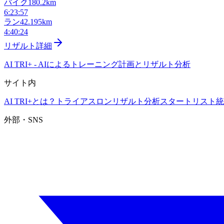
バイク
180.2km
6:23:57
ラン
42.195km
4:40:24
リザルト詳細
AI TRI+
-
AIによるトレーニング計画とリザルト分析
サイト内
AI TRI+とは？
トライアスロンリザルト分析
スタートリスト
統
外部・SNS