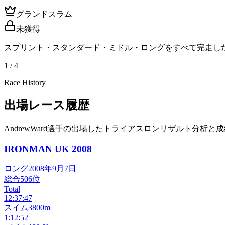
グランドスラム
未獲得
スプリント・スタンダード・ミドル・ロングをすべて完走し
1 / 4
Race History
出場レース履歴
AndrewWard選手の出場したトライアスロンリザルト分析と
IRONMAN UK
2008
ロング
2008年9月7日
総合
506
位
Total
12:37:47
スイム
3800m
1:12:52