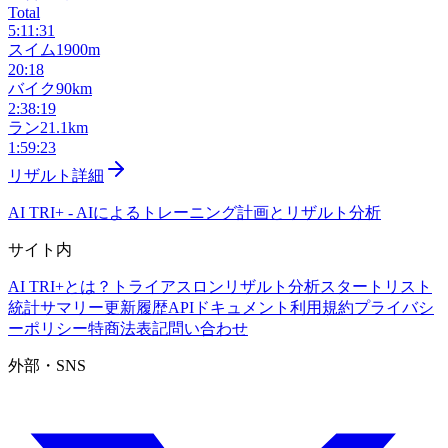
Total
5:11:31
スイム
1900m
20:18
バイク
90km
2:38:19
ラン
21.1km
1:59:23
リザルト詳細
AI TRI+
-
AIによるトレーニング計画とリザルト分析
サイト内
AI TRI+とは？
トライアスロンリザルト分析
スタートリスト
統計サマリー
更新履歴
APIドキュメント
利用規約
プライバシ
ーポリシー
特商法表記
問い合わせ
外部・SNS