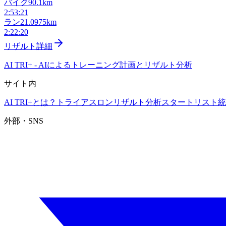
バイク
90.1km
2:53:21
ラン
21.0975km
2:22:20
リザルト詳細
AI TRI+
-
AIによるトレーニング計画とリザルト分析
サイト内
AI TRI+とは？
トライアスロンリザルト分析
スタートリスト
統
外部・SNS