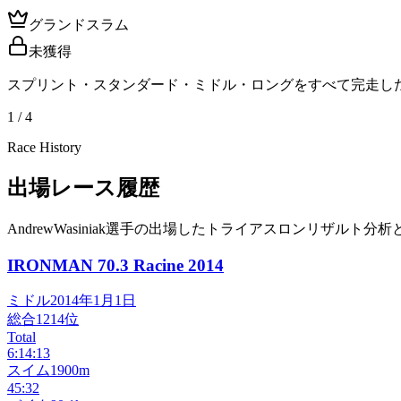
グランドスラム
未獲得
スプリント・スタンダード・ミドル・ロングをすべて完走し
1 / 4
Race History
出場レース履歴
AndrewWasiniak選手の出場したトライアスロンリザルト分析
IRONMAN 70.3 Racine
2014
ミドル
2014年1月1日
総合
1214
位
Total
6:14:13
スイム
1900m
45:32