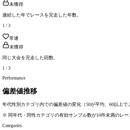
未獲得
連続した年でレースを完走した年数。
1 / 3
常連
未獲得
同じ大会を完走した回数。
1 / 3
Performance
偏差値推移
年代性別カテゴリ内での偏差値の変化（50が平均、60以上で上
※ 同年代・同性カテゴリの有効サンプル数が10件未満のレ
Categories