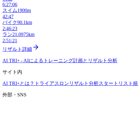
6:27:06
スイム
1900m
42:47
バイク
90.1km
2:46:23
ラン
21.0975km
2:51:21
リザルト詳細
AI TRI+
-
AIによるトレーニング計画とリザルト分析
サイト内
AI TRI+とは？
トライアスロンリザルト分析
スタートリスト
統
外部・SNS