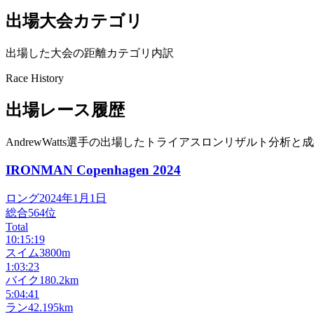
出場大会カテゴリ
出場した大会の距離カテゴリ内訳
Race History
出場レース履歴
AndrewWatts選手の出場したトライアスロンリザルト分析と
IRONMAN Copenhagen
2024
ロング
2024年1月1日
総合
564
位
Total
10:15:19
スイム
3800m
1:03:23
バイク
180.2km
5:04:41
ラン
42.195km