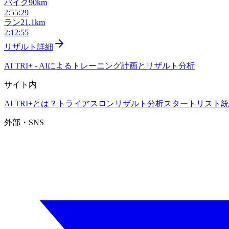
バイク
90km
2:55:29
ラン
21.1km
2:12:55
リザルト詳細
AI TRI+
-
AIによるトレーニング計画とリザルト分析
サイト内
AI TRI+とは？
トライアスロンリザルト分析
スタートリスト
統
外部・SNS