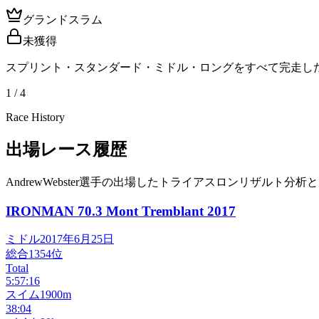
グランドスラム
未獲得
スプリント・スタンダード・ミドル・ロングをすべて完走し
1 / 4
Race History
出場レース履歴
AndrewWebster選手の出場したトライアスロンリザルト分析
IRONMAN 70.3 Mont Tremblant
2017
ミドル
2017年6月25日
総合
1354
位
Total
5:57:16
スイム
1900m
38:04