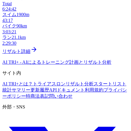
Total
6:24:42
スイム
1900m
43:17
バイク
90km
3:03:21
ラン
21.1km
2:29:30
リザルト詳細
AI TRI+
-
AIによるトレーニング計画とリザルト分析
サイト内
AI TRI+とは？
トライアスロンリザルト分析
スタートリスト
統計サマリー
更新履歴
APIドキュメント
利用規約
プライバシ
ーポリシー
特商法表記
問い合わせ
外部・SNS