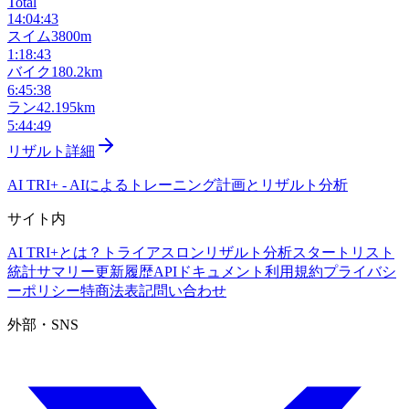
Total
14:04:43
スイム
3800m
1:18:43
バイク
180.2km
6:45:38
ラン
42.195km
5:44:49
リザルト詳細
AI TRI+
-
AIによるトレーニング計画とリザルト分析
サイト内
AI TRI+とは？
トライアスロンリザルト分析
スタートリスト
統計サマリー
更新履歴
APIドキュメント
利用規約
プライバシ
ーポリシー
特商法表記
問い合わせ
外部・SNS