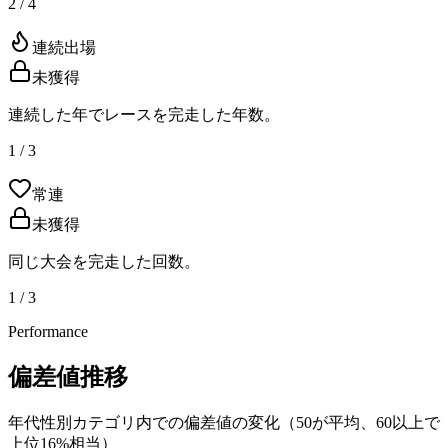
2 / 4
連続出場
未獲得
連続した年でレースを完走した年数。
1 / 3
常連
未獲得
同じ大会を完走した回数。
1 / 3
Performance
偏差値推移
年代性別カテゴリ内での偏差値の変化（50が平均、60以上で
上位16%相当）