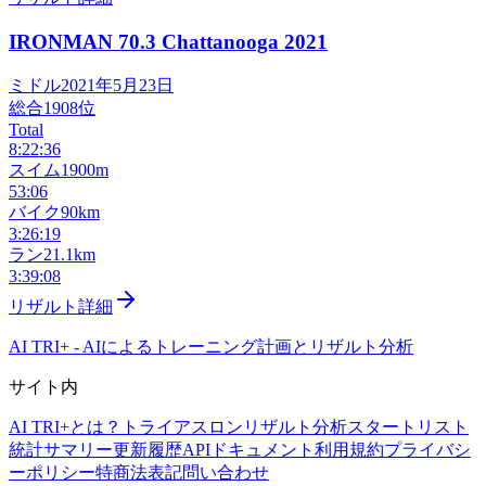
IRONMAN 70.3 Chattanooga
2021
ミドル
2021年5月23日
総合
1908
位
Total
8:22:36
スイム
1900m
53:06
バイク
90km
3:26:19
ラン
21.1km
3:39:08
リザルト詳細
AI TRI+
-
AIによるトレーニング計画とリザルト分析
サイト内
AI TRI+とは？
トライアスロンリザルト分析
スタートリスト
統計サマリー
更新履歴
APIドキュメント
利用規約
プライバシ
ーポリシー
特商法表記
問い合わせ