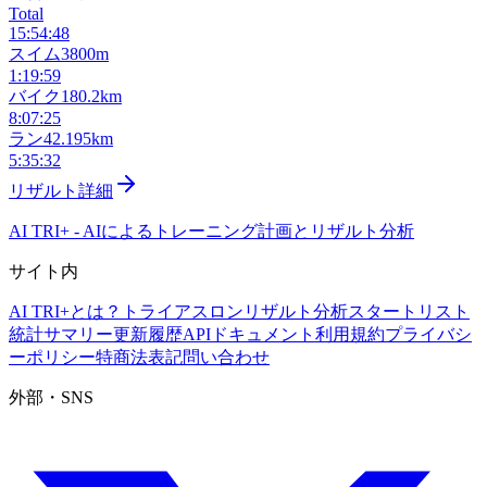
Total
15:54:48
スイム
3800m
1:19:59
バイク
180.2km
8:07:25
ラン
42.195km
5:35:32
リザルト詳細
AI TRI+
-
AIによるトレーニング計画とリザルト分析
サイト内
AI TRI+とは？
トライアスロンリザルト分析
スタートリスト
統計サマリー
更新履歴
APIドキュメント
利用規約
プライバシ
ーポリシー
特商法表記
問い合わせ
外部・SNS