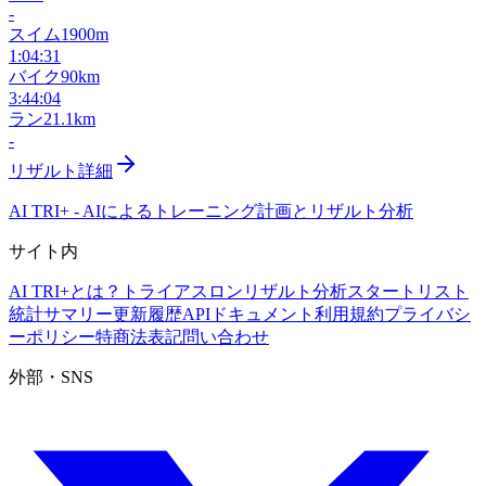
-
スイム
1900m
1:04:31
バイク
90km
3:44:04
ラン
21.1km
-
リザルト詳細
AI TRI+
-
AIによるトレーニング計画とリザルト分析
サイト内
AI TRI+とは？
トライアスロンリザルト分析
スタートリスト
統計サマリー
更新履歴
APIドキュメント
利用規約
プライバシ
ーポリシー
特商法表記
問い合わせ
外部・SNS