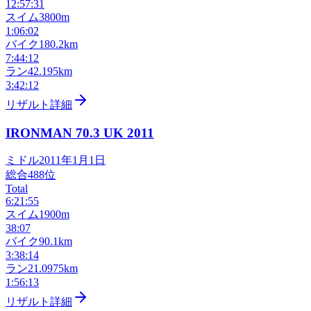
12:57:31
スイム
3800m
1:06:02
バイク
180.2km
7:44:12
ラン
42.195km
3:42:12
リザルト詳細
IRONMAN 70.3 UK
2011
ミドル
2011年1月1日
総合
488
位
Total
6:21:55
スイム
1900m
38:07
バイク
90.1km
3:38:14
ラン
21.0975km
1:56:13
リザルト詳細