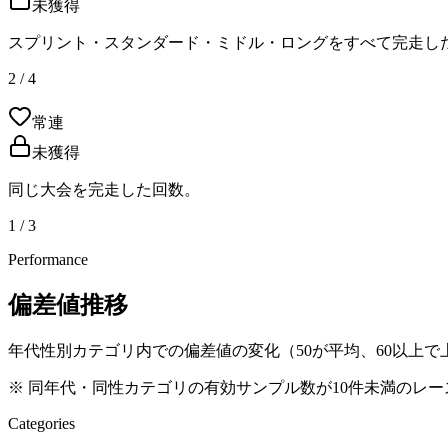
未獲得
スプリント・スタンダード・ミドル・ロングをすべて完走し
2 / 4
常連
未獲得
同じ大会を完走した回数。
1 / 3
Performance
偏差値推移
年代性別カテゴリ内での偏差値の変化（50が平均、60以上で上
※ 同年代・同性カテゴリの有効サンプル数が10件未満のレ
Categories