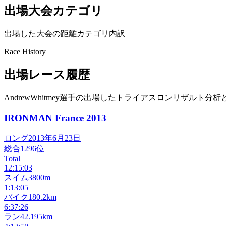
出場大会カテゴリ
出場した大会の距離カテゴリ内訳
Race History
出場レース履歴
AndrewWhitmey選手の出場したトライアスロンリザルト分析
IRONMAN France
2013
ロング
2013年6月23日
総合
1296
位
Total
12:15:03
スイム
3800m
1:13:05
バイク
180.2km
6:37:26
ラン
42.195km