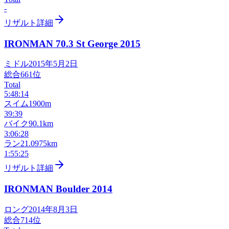
-
リザルト詳細
IRONMAN 70.3 St George
2015
ミドル
2015年5月2日
総合
661
位
Total
5:48:14
スイム
1900m
39:39
バイク
90.1km
3:06:28
ラン
21.0975km
1:55:25
リザルト詳細
IRONMAN Boulder
2014
ロング
2014年8月3日
総合
714
位