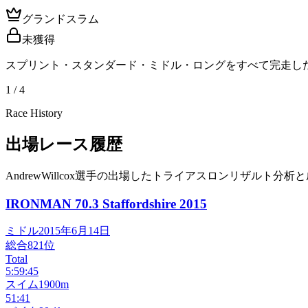
グランドスラム
未獲得
スプリント・スタンダード・ミドル・ロングをすべて完走し
1 / 4
Race History
出場レース履歴
AndrewWillcox選手の出場したトライアスロンリザルト分析
IRONMAN 70.3 Staffordshire
2015
ミドル
2015年6月14日
総合
821
位
Total
5:59:45
スイム
1900m
51:41