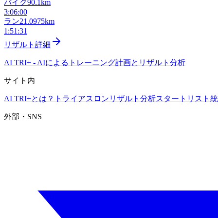
バイク
90.1km
3:06:00
ラン
21.0975km
1:51:31
リザルト詳細
AI TRI+
-
AIによるトレーニング計画とリザルト分析
サイト内
AI TRI+とは？
トライアスロンリザルト分析
スタートリスト
統
外部・SNS