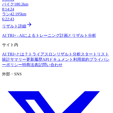
バイク
180.2km
8:14:24
ラン
42.195km
6:22:43
リザルト詳細
AI TRI+
-
AIによるトレーニング計画とリザルト分析
サイト内
AI TRI+とは？
トライアスロンリザルト分析
スタートリスト
統計サマリー
更新履歴
APIドキュメント
利用規約
プライバシ
ーポリシー
特商法表記
問い合わせ
外部・SNS