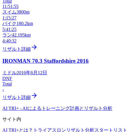
Total
11:51:55
スイム
3800m
1:15:27
バイク
180.2km
5:41:25
ラン
42.195km
4:40:32
リザルト詳細
IRONMAN 70.3 Staffordshire
2016
ミドル
2016年6月12日
DNF
Total
-
リザルト詳細
AI TRI+
-
AIによるトレーニング計画とリザルト分析
サイト内
AI TRI+とは？
トライアスロンリザルト分析
スタートリスト