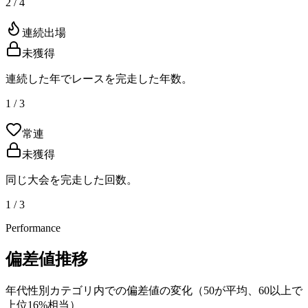
2 / 4
連続出場
未獲得
連続した年でレースを完走した年数。
1 / 3
常連
未獲得
同じ大会を完走した回数。
1 / 3
Performance
偏差値推移
年代性別カテゴリ内での偏差値の変化（50が平均、60以上で
上位16%相当）