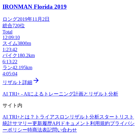
IRONMAN Florida
2019
ロング
2019年11月2日
総合
720
位
Total
12:09:10
スイム
3800m
1:23:42
バイク
180.2km
6:13:22
ラン
42.195km
4:05:04
リザルト詳細
AI TRI+
-
AIによるトレーニング計画とリザルト分析
サイト内
AI TRI+とは？
トライアスロンリザルト分析
スタートリスト
統計サマリー
更新履歴
APIドキュメント
利用規約
プライバシ
ーポリシー
特商法表記
問い合わせ