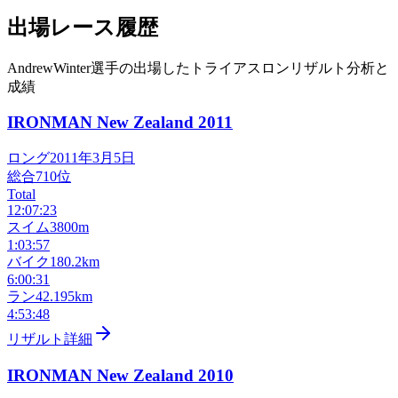
出場レース履歴
AndrewWinter選手の出場したトライアスロンリザルト分析と
成績
IRONMAN New Zealand
2011
ロング
2011年3月5日
総合
710
位
Total
12:07:23
スイム
3800m
1:03:57
バイク
180.2km
6:00:31
ラン
42.195km
4:53:48
リザルト詳細
IRONMAN New Zealand
2010