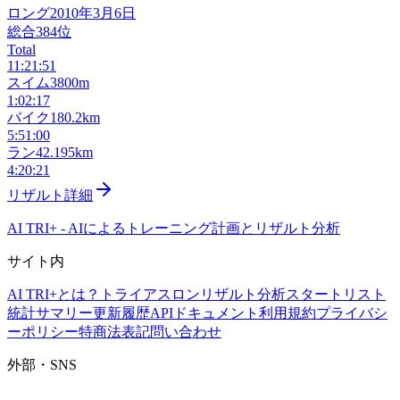
ロング
2010年3月6日
総合
384
位
Total
11:21:51
スイム
3800m
1:02:17
バイク
180.2km
5:51:00
ラン
42.195km
4:20:21
リザルト詳細
AI TRI+
-
AIによるトレーニング計画とリザルト分析
サイト内
AI TRI+とは？
トライアスロンリザルト分析
スタートリスト
統計サマリー
更新履歴
APIドキュメント
利用規約
プライバシ
ーポリシー
特商法表記
問い合わせ
外部・SNS