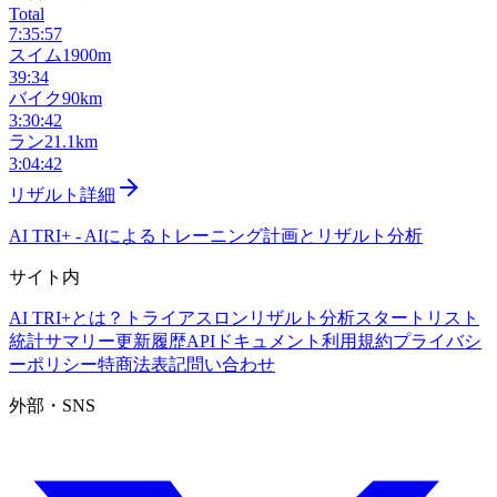
Total
7:35:57
スイム
1900m
39:34
バイク
90km
3:30:42
ラン
21.1km
3:04:42
リザルト詳細
AI TRI+
-
AIによるトレーニング計画とリザルト分析
サイト内
AI TRI+とは？
トライアスロンリザルト分析
スタートリスト
統計サマリー
更新履歴
APIドキュメント
利用規約
プライバシ
ーポリシー
特商法表記
問い合わせ
外部・SNS