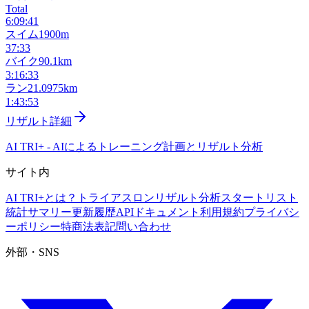
Total
6:09:41
スイム
1900m
37:33
バイク
90.1km
3:16:33
ラン
21.0975km
1:43:53
リザルト詳細
AI TRI+
-
AIによるトレーニング計画とリザルト分析
サイト内
AI TRI+とは？
トライアスロンリザルト分析
スタートリスト
統計サマリー
更新履歴
APIドキュメント
利用規約
プライバシ
ーポリシー
特商法表記
問い合わせ
外部・SNS