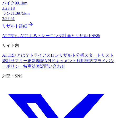
バイク
90.1km
3:23:18
ラン
21.0975km
3:27:51
リザルト詳細
AI TRI+
-
AIによるトレーニング計画とリザルト分析
サイト内
AI TRI+とは？
トライアスロンリザルト分析
スタートリスト
統計サマリー
更新履歴
APIドキュメント
利用規約
プライバシ
ーポリシー
特商法表記
問い合わせ
外部・SNS