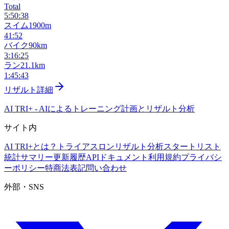
Total
5:50:38
スイム
1900m
41:52
バイク
90km
3:16:25
ラン
21.1km
1:45:43
リザルト詳細
AI TRI+
-
AIによるトレーニング計画とリザルト分析
サイト内
AI TRI+とは？
トライアスロンリザルト分析
スタートリスト
統計サマリー
更新履歴
APIドキュメント
利用規約
プライバシ
ーポリシー
特商法表記
問い合わせ
外部・SNS